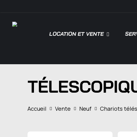
Skip
\
to
main
content
LOCATION ET VENTE
SER
Tapez "Entrée" pour rechercher ou "ESC"
TÉLESCOPIQ
Accueil
Vente
Neuf
Chariots télé