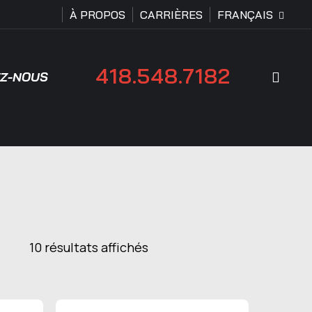
À PROPOS
CARRIÈRES
FRANÇAIS
418.548.7182
Rech
Z-NOUS
10 résultats affichés