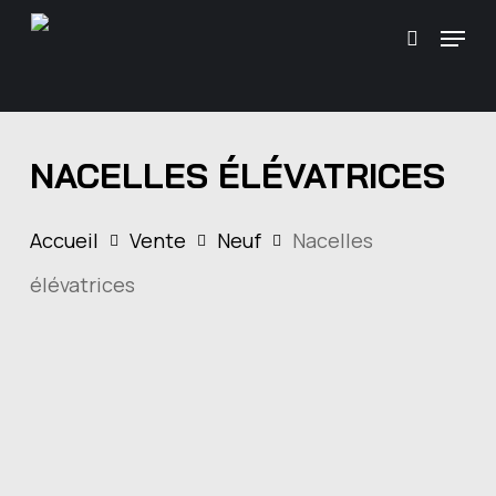
Skip
\
Menu
Recherc
to
main
content
NACELLES ÉLÉVATRICES
Accueil
Vente
Neuf
Nacelles
élévatrices