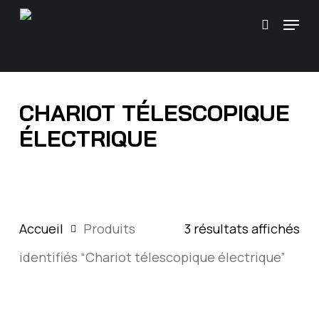
Skip
\
Menu
Recherc
to
main
content
CHARIOT TÉLESCOPIQUE
ÉLECTRIQUE
Accueil
Produits
3 résultats affichés
identifiés “Chariot télescopique électrique”