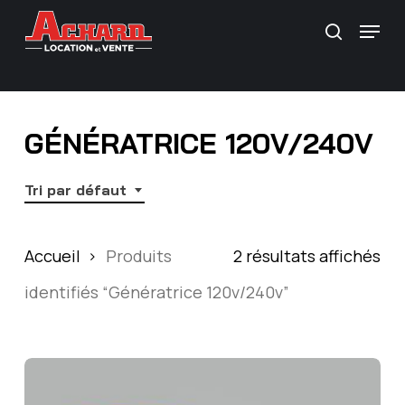
Skip
\
Menu
Recherc
to
main
content
GÉNÉRATRICE 120V/240V
Tri par défaut
Accueil
Produits
2 résultats affichés
identifiés “Génératrice 120v/240v”