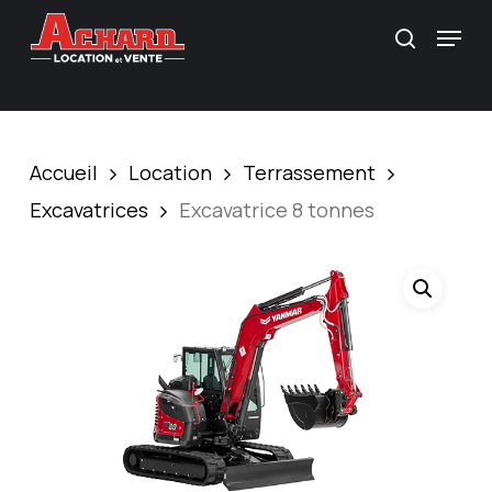
Skip
\
Menu
Recherc
to
main
content
Accueil
Location
Terrassement
Excavatrices
Excavatrice 8 tonnes