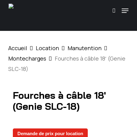
Skip
\
Menu
Recherc
to
main
content
Accueil
Location
Manutention
Montecharges
Fourches à câble 18′ (Genie
SLC-18)
Fourches à câble 18′
(Genie SLC-18)
Demande de prix pour location