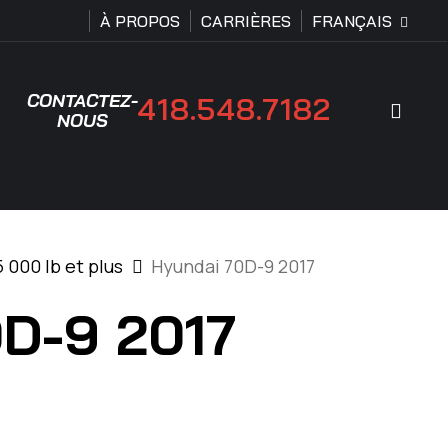
À PROPOS
CARRIÈRES
FRANÇAIS
CONTACTEZ-
418.548.7182
Rech
NOUS
 000 lb et plus
Hyundai 70D-9 2017
D-9 2017