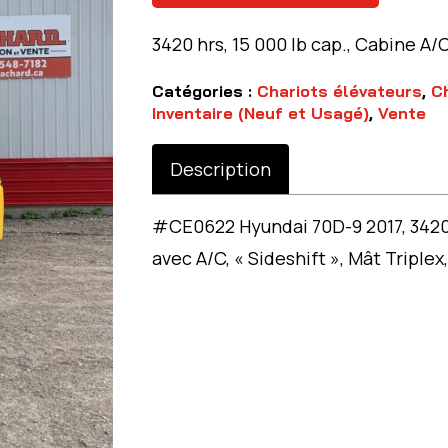
3420 hrs, 15 000 lb cap., Cabine A/
Catégories :
Chariots élévateurs
,
Ch
Inventaire (Neuf et Usagé)
,
Vente
Description
#CE0622 Hyundai 70D-9 2017, 3420 h
avec A/C, « Sideshift », Mât Triplex