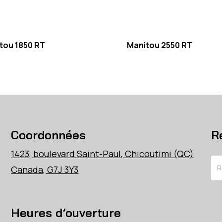
tou 1850 RT
Manitou 2550 RT
Coordonnées
R
1423, boulevard Saint-Paul, Chicoutimi (QC)
Re
Canada, G7J 3Y3
Heures d’ouverture