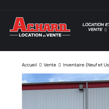
Skip
\
to
main
LOCATION E
content
VENTE
Tapez "Entrée" pour rechercher ou "ESC"
Accueil
Vente
Inventaire (Neuf et U