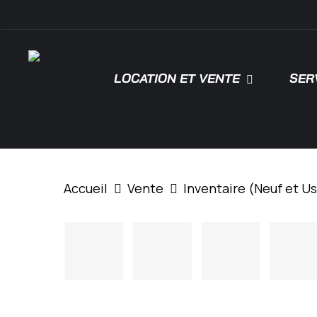
Skip
\
to
main
content
LOCATION ET VENTE
SER
Tapez "Entrée" pour rechercher ou "ESC"
Accueil
Vente
Inventaire (Neuf et U