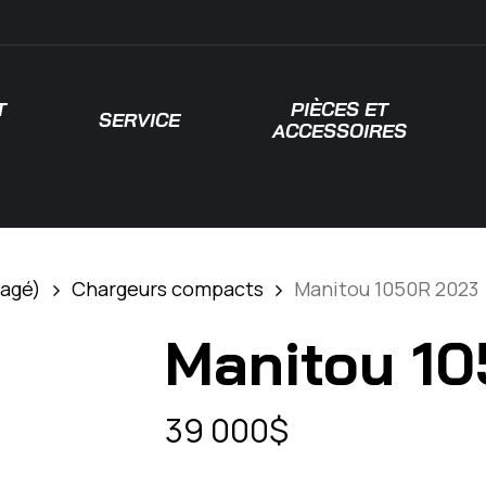
T
PIÈCES ET
SERVICE
ACCESSOIRES
 pour fermer
sagé)
Chargeurs compacts
Manitou 1050R 2023
Manitou 1
39 000
$