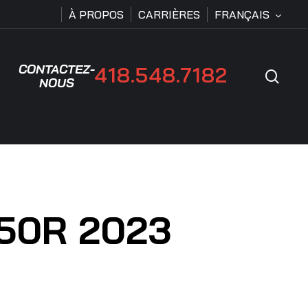
À PROPOS
CARRIÈRES
FRANÇAIS
CONTACTEZ-
418.548.7182
Rech
NOUS
050R 2023