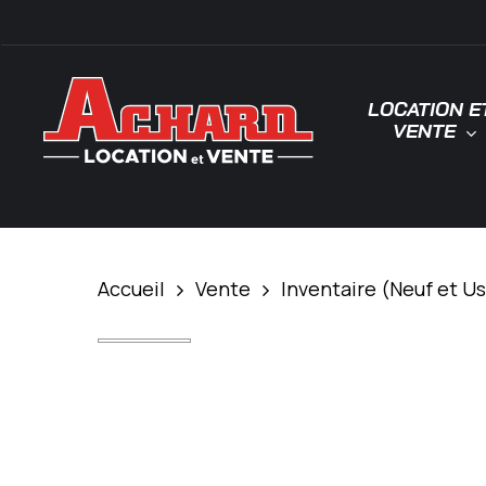
Skip
\
to
main
LOCATION E
content
VENTE
Tapez "Entrée" pour rechercher ou "ESC"
Accueil
Vente
Inventaire (Neuf et U