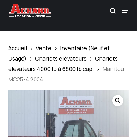
Skip
\
Menu
Recherc
to
main
content
Accueil
Vente
Inventaire (Neuf et
Usagé)
Chariots élévateurs
Chariots
élévateurs 4000 lb à 6600 lb cap.
Manitou
MC25-4 2024