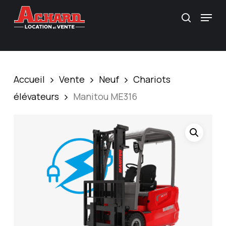
Skip
\
Menu
Recherc
to
main
content
Accueil
Vente
Neuf
Chariots
élévateurs
Manitou ME316