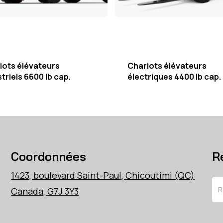
iots élévateurs
Chariots élévateurs
triels 6600 lb cap.
électriques 4400 lb cap.
Coordonnées
R
1423, boulevard Saint-Paul, Chicoutimi (QC)
Re
Canada, G7J 3Y3