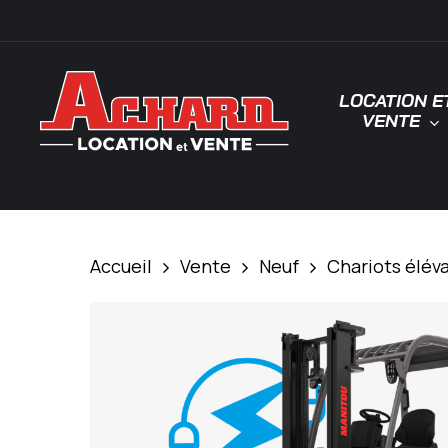
Skip
\
to
main
LOCATION E
content
VENTE
Tapez "Entrée" pour rechercher ou "ESC"
Accueil
Vente
Neuf
Chariots élév