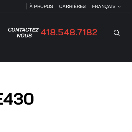
À PROPOS
CARRIÈRES
FRANÇAIS
CONTACTEZ-
418.548.7182
Rech
NOUS
E430