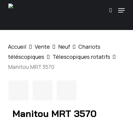
Skip
\
Menu
Recherc
to
main
content
Accueil
Vente
Neuf
Chariots
téléscopiques
Télescopiques rotatifs
Manitou MRT 3570
Manitou MRT 3570