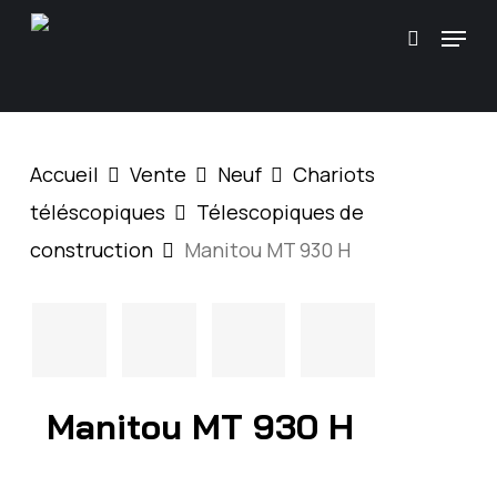
Skip
\
Menu
Recherc
to
main
content
Accueil
Vente
Neuf
Chariots
téléscopiques
Télescopiques de
construction
Manitou MT 930 H
Manitou MT 930 H