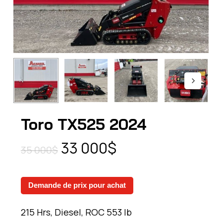
Toro TX525 2024
Le
Le
33 000
$
35 000
$
prix
prix
initial
actuel
Demande de prix pour achat
était :
est :
35
33
215 Hrs, Diesel, ROC 553 lb
000$.
000$.