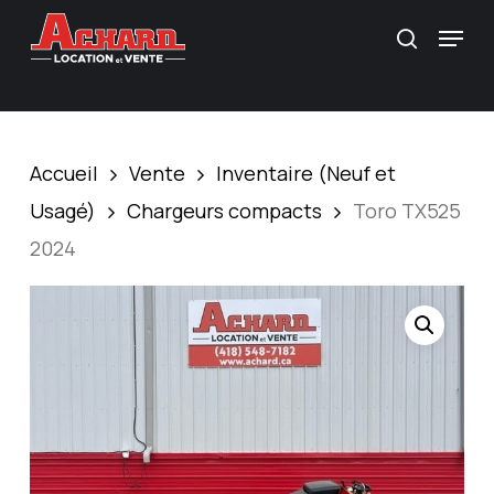
Skip
\
Menu
Recherc
to
main
content
Accueil
Vente
Inventaire (Neuf et
Usagé)
Chargeurs compacts
Toro TX525
2024