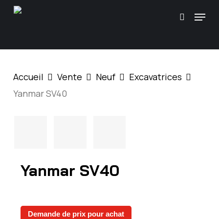
Skip
\
Menu
Recherc
to
main
content
Accueil
Vente
Neuf
Excavatrices
Yanmar SV40
Yanmar SV40
Demande de prix pour achat