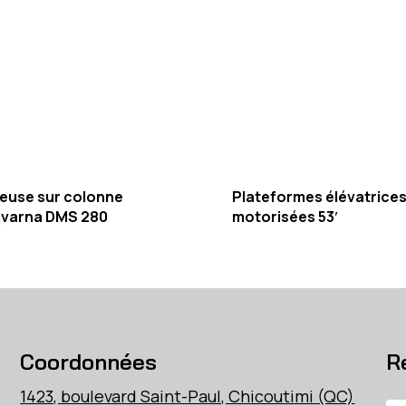
euse sur colonne
Plateformes élévatrice
varna DMS 280
motorisées 53′
Coordonnées
R
1423, boulevard Saint-Paul, Chicoutimi (QC)