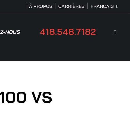
À PROPOS
CARRIÈRES
FRANÇAIS
418.548.7182
Rech
Z-NOUS
 100 VS