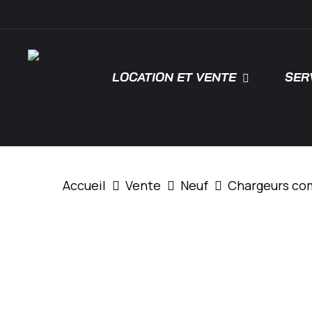
Skip
\
to
main
content
LOCATION ET VENTE
SER
Tapez "Entrée" pour rechercher ou "ESC"
Accueil
Vente
Neuf
Chargeurs co