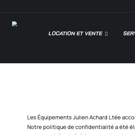
Skip
\
to
main
content
LOCATION ET VENTE
SER
Tapez "Entrée" pour rechercher ou "ESC"
Les Équipements Julien Achard Ltée accord
Notre politique de confidentialité a été 