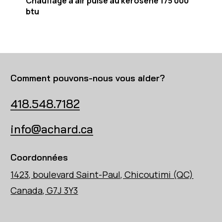
Chauffage à air pulsé au kérosène 175 000
btu
Comment pouvons-nous vous aider?
418.548.7182
info@achard.ca
Coordonnées
1423, boulevard Saint-Paul, Chicoutimi (QC)
Canada, G7J 3Y3