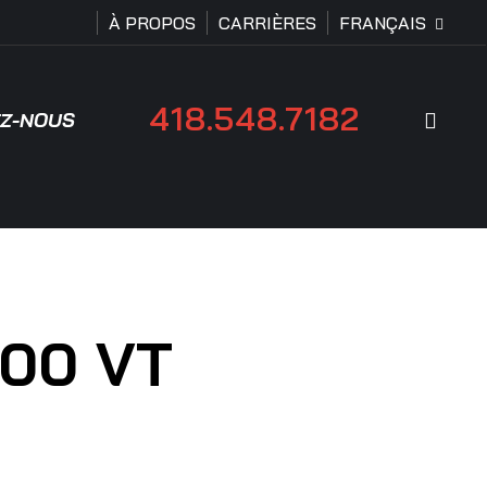
À PROPOS
CARRIÈRES
FRANÇAIS
418.548.7182
Rech
Z-NOUS
200 VT