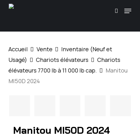
Skip
\
Menu
Recherc
to
main
content
Accueil
Vente
Inventaire (Neuf et
Usagé)
Chariots élévateurs
Chariots
élévateurs 7700 lb à 11 000 lb cap.
Manitou
MI50D 2024
Manitou MI50D 2024