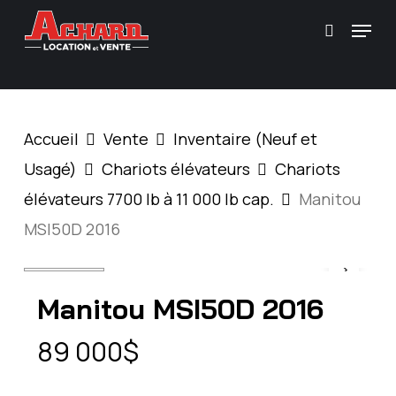
Skip
\
Menu
Recherc
to
main
content
Accueil
Vente
Inventaire (Neuf et
Usagé)
Chariots élévateurs
Chariots
élévateurs 7700 lb à 11 000 lb cap.
Manitou
MSI50D 2016
Manitou MSI50D 2016
89 000
$