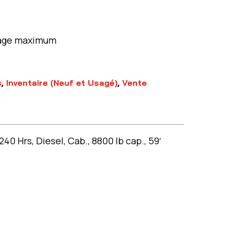
l
evage maximum
s
,
Inventaire (Neuf et Usagé)
,
Vente
 Hrs, Diesel, Cab., 8800 lb cap., 59′