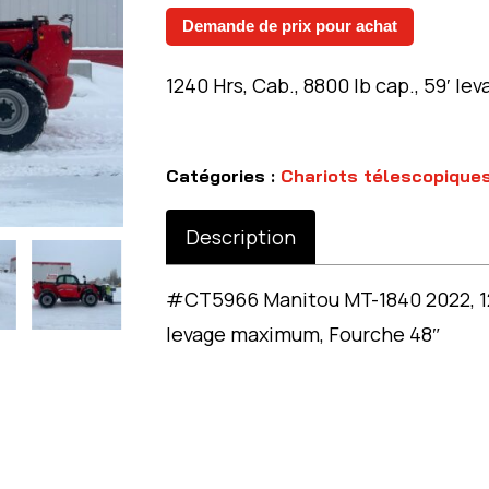
initial
actue
Demande de prix pour achat
était :
est :
162
159
1240 Hrs, Cab., 8800 lb cap., 59′ l
000$.
000$.
Catégories :
Chariots télescopique
Description
#CT5966 Manitou MT-1840 2022, 1240
levage maximum, Fourche 48″