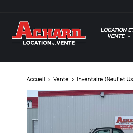
Skip
\
to
main
LOCATION E
content
VENTE
Tapez "Entrée" pour rechercher ou "ESC"
Accueil
Vente
Inventaire (Neuf et U