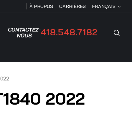
À PROPOS
CARRIÈRES
FRANÇAIS
CONTACTEZ-
418.548.7182
Rech
NOUS
2022
T1840 2022