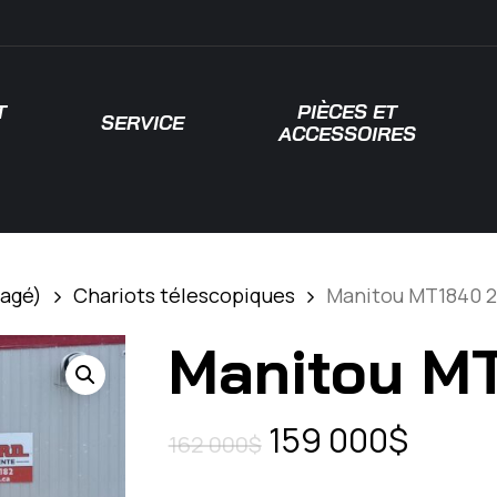
T
PIÈCES ET
SERVICE
ACCESSOIRES
 pour fermer
sagé)
Chariots télescopiques
Manitou MT1840 
Manitou M
Le
Le
159 000
$
162 000
$
prix
prix