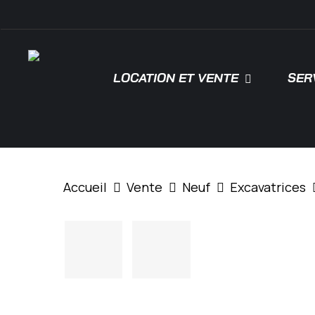
Skip
\
to
main
content
LOCATION ET VENTE
SER
Tapez "Entrée" pour rechercher ou "ESC"
Accueil
Vente
Neuf
Excavatrices