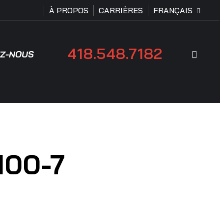
À PROPOS
CARRIÈRES
FRANÇAIS
418.548.7182
Rech
Z-NOUS
100-7