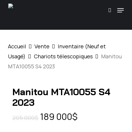
Skip
\
Menu
Recherc
to
main
content
Accueil
Vente
Inventaire (Neuf et
Usagé)
Chariots télescopiques
Manitou
MTA10055 S4 2023
Manitou MTA10055 S4
2023
Le
Le
189 000
$
205 000
$
prix
prix