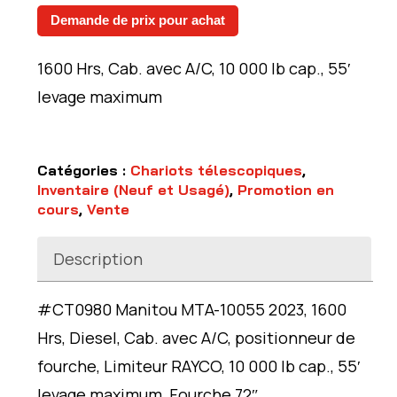
initial
actuel
Demande de prix pour achat
était :
est :
205
189
1600 Hrs, Cab. avec A/C, 10 000 lb cap., 55′
000$.
000$.
levage maximum
Catégories :
Chariots télescopiques
,
Inventaire (Neuf et Usagé)
,
Promotion en
cours
,
Vente
Description
#CT0980 Manitou MTA-10055 2023, 1600
Hrs, Diesel, Cab. avec A/C, positionneur de
fourche, Limiteur RAYCO, 10 000 lb cap., 55′
levage maximum, Fourche 72″