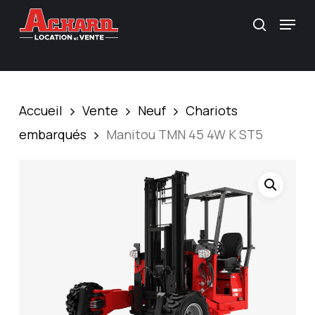
Skip
\
Menu
Recherc
to
main
content
Accueil
Vente
Neuf
Chariots
embarqués
Manitou TMN 45 4W K ST5