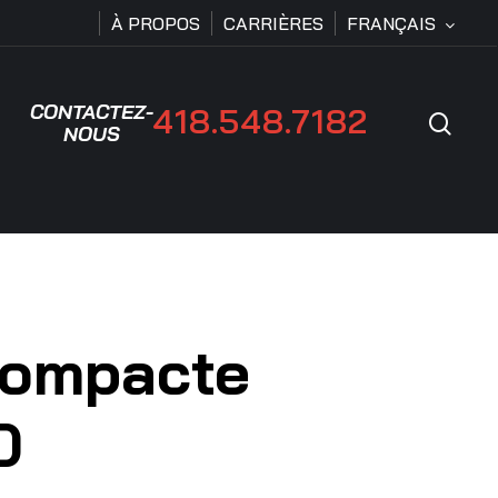
À PROPOS
CARRIÈRES
FRANÇAIS
CONTACTEZ-
418.548.7182
Rech
NOUS
compacte
0