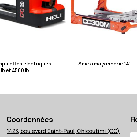
spalettes électriques
Scie à maçonnerie 14″
lb et 4500 lb
Coordonnées
R
1423, boulevard Saint-Paul, Chicoutimi (QC)
Re