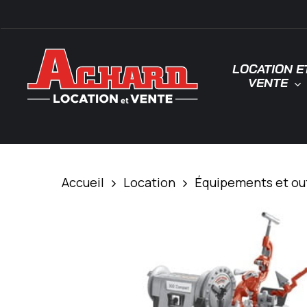
Skip
\
to
main
LOCATION E
content
VENTE
Tapez "Entrée" pour rechercher ou "ESC"
Accueil
Location
Équipements et out