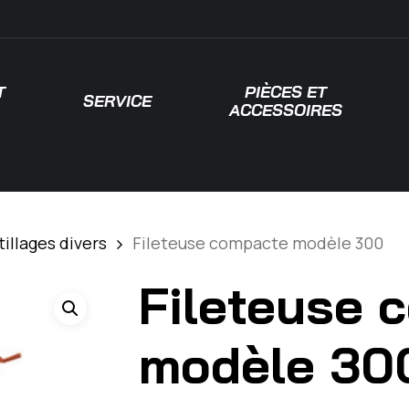
T
PIÈCES ET
SERVICE
ACCESSOIRES
 pour fermer
illages divers
Fileteuse compacte modèle 300
Fileteuse 
modèle 30