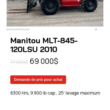
Manitou MLT-845-
120LSU 2010
Le
Le
69 000
$
77 000
$
prix
prix
initial
actuel
Demande de prix pour achat
était :
est :
77
69
6300 Hrs, 9 900 lb cap., 25′ levage maximum
000$.
000$.