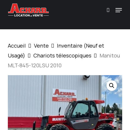
Skip
\
Menu
Recherc
to
main
content
Accueil
Vente
Inventaire (Neuf et
Usagé)
Chariots télescopiques
Manitou
MLT-845-120LSU 2010