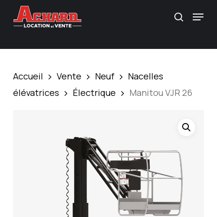
Skip
\
Menu
Recherc
to
main
content
Accueil
Vente
Neuf
Nacelles
élévatrices
Électrique
Manitou VJR 26